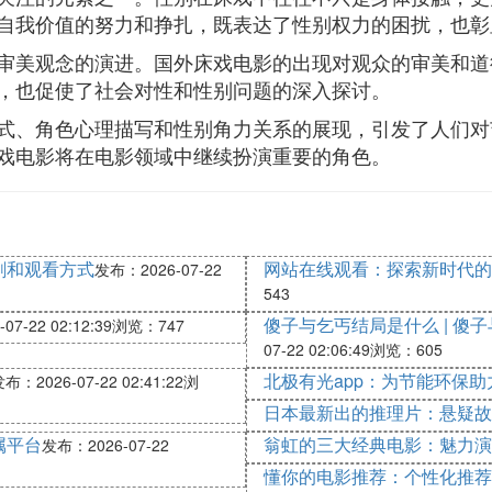
自我价值的努力和挣扎，既表达了性别权力的困扰，也彰
审美观念的演进。国外床戏电影的出现对观众的审美和道
，也促使了社会对性和性别问题的深入探讨。
式、角色心理描写和性别角力关系的展现，引发了人们对
戏电影将在电影领域中继续扮演重要的角色。
剧和观看方式
网站在线观看：探索新时代的
发布：2026-07-22
543
傻子与乞丐结局是什么 | 傻
7-22 02:12:39
浏览：747
07-22 02:06:49
浏览：605
北极有光app：为节能环保助
布：2026-07-22 02:41:22
浏
日本最新出的推理片：悬疑故
属平台
翁虹的三大经典电影：魅力演
发布：2026-07-22
懂你的电影推荐：个性化推荐